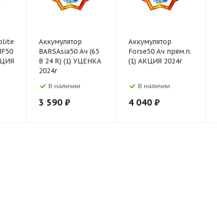
lite
Аккумулятор
Аккумулятор
MF50
BARSAsia50 Ач (65
Forse50 Ач прям.п.
АКЦИЯ
В 24 R) (1) УЦЕНКА
(1) АКЦИЯ 2024г
2024г
В наличии
В наличии
3 590
₽
4 040
₽