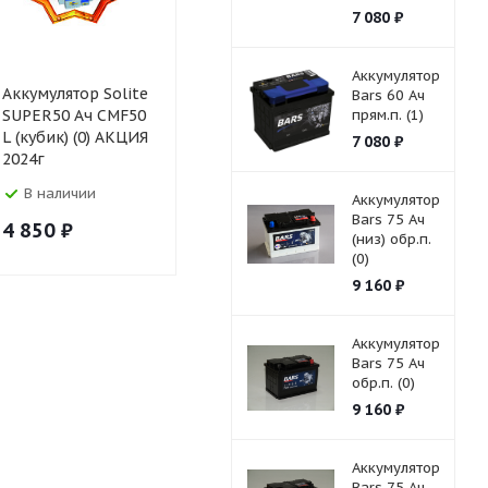
7 080
₽
Аккумулятор
Аккумулятор Solite
Аккумулятор
Аккумулят
Bars 60 Ач
SUPER50 Ач CMF50
Element ASIA 50
прям.п. (1)
Element A
L (кубик) (0) АКЦИЯ
Ач (60B24L) обр.п.
Ач (60B24R
7 080
₽
2024г
(0)
прям.п. (1)
В наличии
В наличии
В налич
Аккумулятор
Bars 75 Ач
4 850
₽
5 600
₽
5 600
₽
(низ) обр.п.
(0)
9 160
₽
Аккумулятор
Bars 75 Ач
обр.п. (0)
9 160
₽
Аккумулятор
Bars 75 Ач