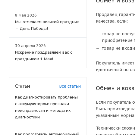
Обмен и возв
Продавец гаранти
8 мая 2026
качества, если:
Мы отмечаем великий праздник
— День Победы!
товар не посту
приобретение 
30 апреля 2026
товар не входи
Искренне поздравляем вас с
праздником 1 Мая!
Покупатель имеет
идентичный по ст
Статьи
Все статьи
Обмен и возв
Как диагностировать проблемы
Если покупатель 
с аккумулятором: признаки
быть произведена 
неисправности и методы их
указанным нормам
диагностики
Технически сложн
Как подготовить автомобильный
перерасчётом сто