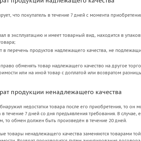
рат продукции надлежащего качества
рует, что покупатель в течение 7 дней с момента приобретени
пал в эксплуатацию и имеет товарный вид, находится в упаков
товара;
т в перечень продуктов надлежащего качества, не подлежащи
 право обменять товар надлежащего качество на другое торго
оимости или на иной товар с доплатой или возвратом разницы
рат продукции ненадлежащего качества
обнаружил недостатки товара после его приобретения, то он 
в течение 7 дней со дня предъявления требования. В случае, 
, то обмен должен быть произведён в течение 20 дней.
ые товары ненадлежащего качества заменяются товарами той 
имости. Возврат производится путем аннулирования договора