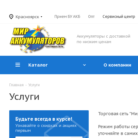
Красноярск
Прием БУ АКБ
Опт
Сервисный центр
Аккумуляторы с доставкой
по низким ценам
Каталог
О компании
Главная
-
Услуги
Услуги
Торговая сеть "М
Будьте всегда в курсе!
Узнавайте о скидках и акциях
Режим работы сер
первым
уточняйте в самих