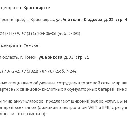
 центра в
г. Красноярске
:
ярский край, г. Красноярск,
ул. Анатолия Гладкова, д. 22, стр. 4
42-33-99, +7 (391) 204-06-06 (доб.
5-891)
 центра в
г. Томске
:
 область, г. Томск,
ул. Войкова, д. 75, стр. 21
2) 787-242, +7 (3822)
787-787 (доб. 7-242)
е специально обученные сотрудники торговой сети "Мир ак
тартерных свинцово-кислотных аккумуляторных батарей, вне з
 "Мир аккумуляторов" предлагают широкий выбор услуг. Вы м
атарей всех типов (с жидким электролитом WET и EFB; с регу
с (если это возможно).