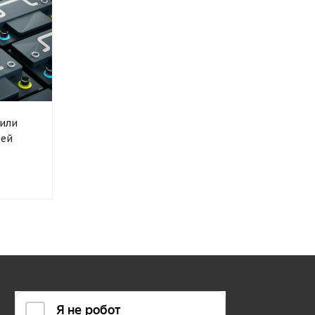
 или
рей