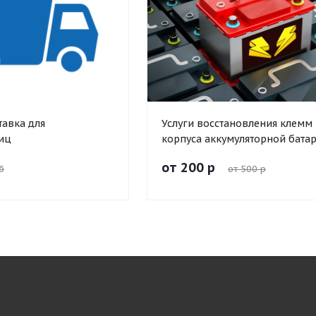
тавка для
Услуги восстановления клемм
иц
корпуса аккумуляторной бата
от 200 р
б
от 500 р