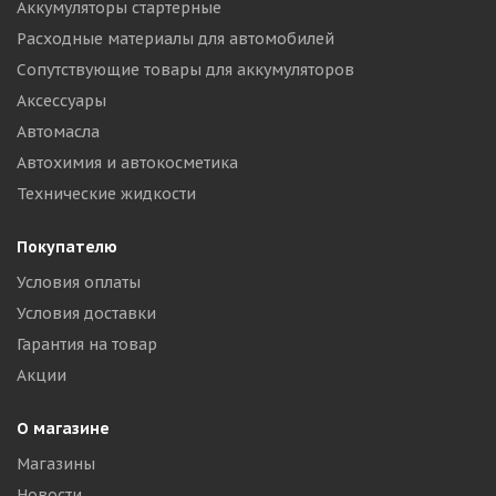
Аккумуляторы стартерные
Расходные материалы для автомобилей
Сопутствующие товары для аккумуляторов
Аксессуары
Автомасла
Автохимия и автокосметика
Технические жидкости
Покупателю
Условия оплаты
Условия доставки
Гарантия на товар
Акции
О магазине
Магазины
Новости