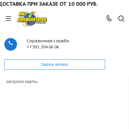
АВКА ПРИ ЗАКАЗЕ ОТ 10 000 РУБ.
Справочная служба
+7 391 204 06 06
Задать вопрос
загрузка карты...