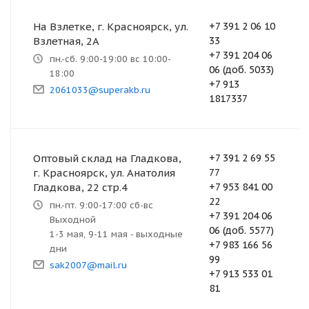
На Взлетке, г. Красноярск, ул.
+7 391 2 06 10
Взлетная, 2А
33
+7 391 204 06
пн.-сб. 9:00-19:00 вс 10:00-
06 (доб. 5033)
18:00
+7 913
2061033@superakb.ru
1817337
Оптовый склад на Гладкова,
+7 391 2 69 55
г. Красноярск, ул. Анатолия
77
Гладкова, 22 стр.4
+7 953 841 00
22
пн.-пт. 9:00-17:00 сб-вс
+7 391 204 06
Выходной
06 (доб. 5577)
1-3 мая, 9-11 мая - выходные
+7 983 166 56
дни
99
sak2007@mail.ru
+7 913 533 01
81