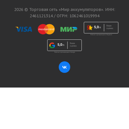
2026 © Торговая сеть «Мир аккумуляторов». ИНН:
2461121314 / ОГРН: 1062461019994