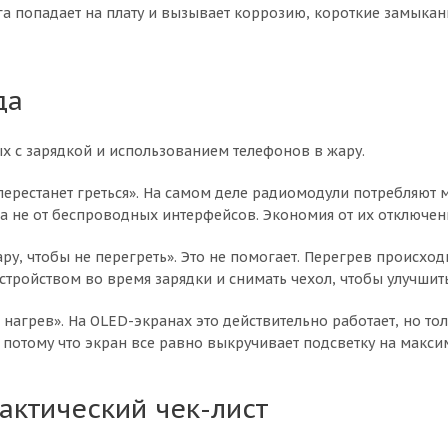
а попадает на плату и вызывает коррозию, короткие замыкани
да
х с зарядкой и использованием телефонов в жару.
 перестанет греться». На самом деле радиомодули потребляю
а не от беспроводных интерфейсов. Экономия от их отключени
у, чтобы не перегреть». Это не помогает. Перегрев происходи
устройством во время зарядки и снимать чехол, чтобы улучшит
нагрев». На OLED-экранах это действительно работает, но то
отому что экран все равно выкручивает подсветку на максим
рактический чек-лист