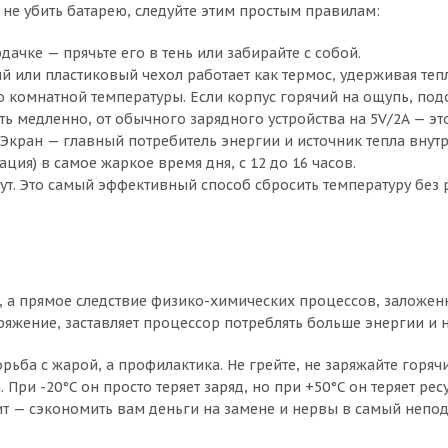
 не убить батарею, следуйте этим простым правилам:
дачке — прячьте его в тень или забирайте с собой.
й или пластиковый чехол работает как термос, удерживая тепл
до комнатной температуры. Если корпус горячий на ощупь, под
ть медленно, от обычного зарядного устройства на 5V/2A — эт
кран — главный потребитель энергии и источник тепла внутр
ция) в самое жаркое время дня, с 12 до 16 часов.
ут. Это самый эффективный способ сбросить температуру без 
ак, а прямое следствие физико-химических процессов, заложе
ряжение, заставляет процессор потреблять больше энергии и 
рьба с жарой, а профилактика. Не грейте, не заряжайте горяч
 При -20°C он просто теряет заряд, но при +50°C он теряет р
чит — сэкономить вам деньги на замене и нервы в самый неп