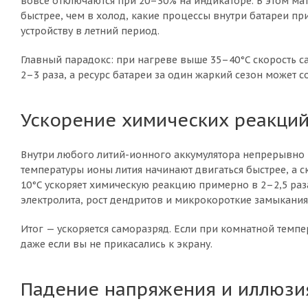
вовсе отключаются при 20–30% на индикаторе. В этом мат
быстрее, чем в холод, какие процессы внутри батареи пр
устройству в летний период.
Главный парадокс: при нагреве выше 35–40°C скорость с
2–3 раза, а ресурс батареи за один жаркий сезон может с
Ускорение химических реакци
Внутри любого литий-ионного аккумулятора непрерывно
температуры ионы лития начинают двигаться быстрее, а с
10°C ускоряет химическую реакцию примерно в 2–2,5 раза
электролита, рост дендритов и микрокороткие замыкания
Итог — ускоряется саморазряд. Если при комнатной темпера
даже если вы не прикасались к экрану.
Падение напряжения и иллюзия