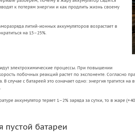
ериале разберем, почему в жару аккумулятор садится
иводят к потерям энергии и как продлить жизнь своему
аморазряда литий-ионных аккумуляторов возрастает в
ократиться на 15–25%.
й
 идут электрохимические процессы. При повышении
корость побочных реакций растет по экспоненте. Согласно п
. В случае с батареей это означает одно: энергия тратится н
.
туре аккумулятор теряет 1–2% заряда за сутки, то в жаре (+40
 пустой батареи