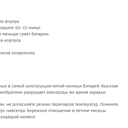
о внутри.
ождите 10–15 минут.
о меньше греет батарею.
и корпуса.
риска конденсата.
нных в самой конструкции литий-ионных батарей. Высокая
необратимо разрушает электроды во время зарядки.
им, не допускайте резких перепадов температур. Помните,
есурс навсегда. Бережное отношение в летние месяцы
одходящий момент.