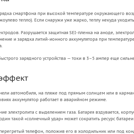
арядка смартфона при высокой температуре окружающего возд
жоулево тепло). Если снаружи уже жарко, теплу некуда уходит
ктродов. Разрушается защитная SEI-пленка на аноде, электрол
нение и зарядка литий-ионного аккумулятора при температуре
а.
ыстрого зарядного устройства — токи в 3–5 ампер еще сильн
 эффект
анели автомобиля, на пляже под прямым солнцем или в карма
ловиях аккумулятор работает в аварийном режиме.
е электролита с выделением газа. Батарея вздувается, корпу
 один такой «солнечный удар» может сократить ресурс батареи
ерегретый телефон, положив его в холодильник или под конд