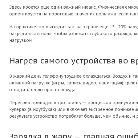
Здесь кроется еще один важный нюанс. Физическая емкост
ориентируется на пороговые значения вольтажа: если нап
На практике это выглядит так: на экране еще 15–20% заря
разрядиться в ноль, чтобы избежать глубокого разряда, 
нагрузкой.
Нагрев самого устройства во 
В жаркий день телефону труднее охлаждаться. Воздух и т
активной нагрузке (игры, запись видео, навигация) греют
отводить тепло просто некуда.
Перегрев приводит к троттлингу — процессор принудитель
кулерах (в ноутбуках) или включает экстренное понижени
результате устройство потребляет больше, чем обычно, и р
Зарядка в жару — главная оши