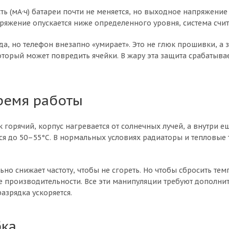
ь (мА·ч) батареи почти не меняется, но выходное напряжение
ряжение опускается ниже определенного уровня, система счита
да, но телефон внезапно «умирает». Это не глюк прошивки, а 
который может повредить ячейки. В жару эта защита срабатыв
время работы
ак горячий, корпус нагревается от солнечных лучей, а внутри
ся до 50–55°C. В нормальных условиях радиаторы и тепловые 
но снижает частоту, чтобы не сгореть. Но чтобы сбросить те
е производительности. Все эти манипуляции требуют дополнит
азрядка ускоряется.
бка