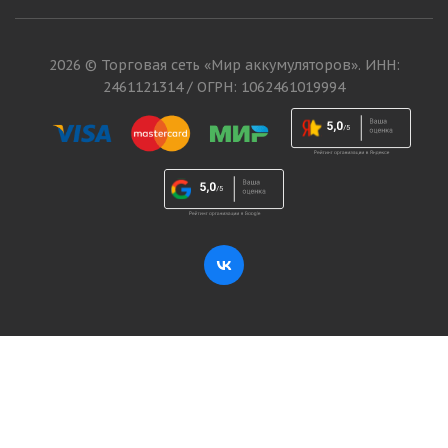
2026 © Торговая сеть «Мир аккумуляторов». ИНН:
2461121314 / ОГРН: 1062461019994