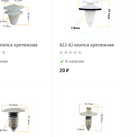
клипса крепежная
822-KJ клипса крепежная
ичии
В наличии
20
₽