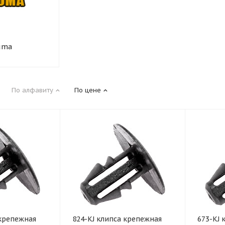
uma
По алфавиту
По цене
 крепежная
824-KJ клипса крепежная
673-KJ 