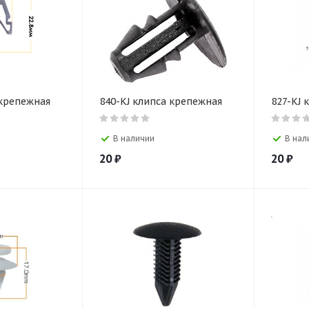
 крепежная
840-KJ клипса крепежная
827-KJ 
В наличии
В нал
20
₽
20
₽