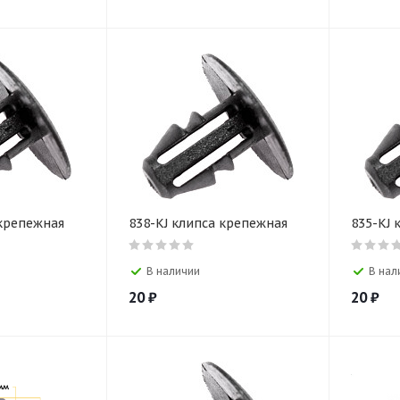
 крепежная
838-KJ клипса крепежная
835-KJ 
В наличии
В нал
20
₽
20
₽