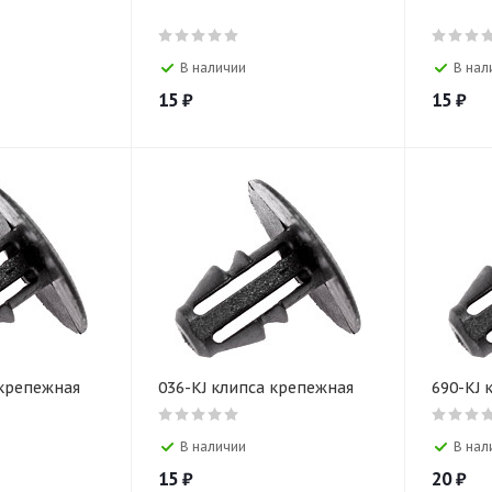
В наличии
В нал
15
₽
15
₽
 крепежная
036-KJ клипса крепежная
690-KJ 
В наличии
В нал
15
₽
20
₽