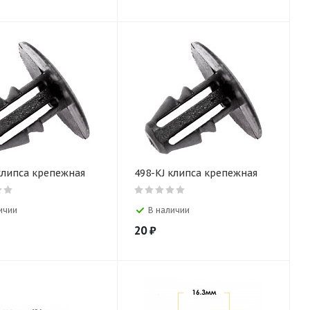
клипса крепежная
498-KJ клипса крепежная
ичии
В наличии
20
₽