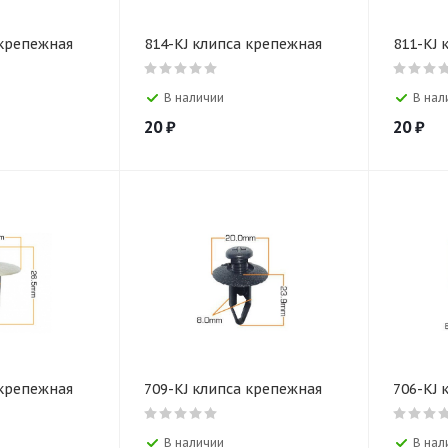
 крепежная
814-KJ клипса крепежная
811-KJ 
В наличии
В нал
20
₽
20
₽
 крепежная
709-KJ клипса крепежная
706-KJ 
В наличии
В нал