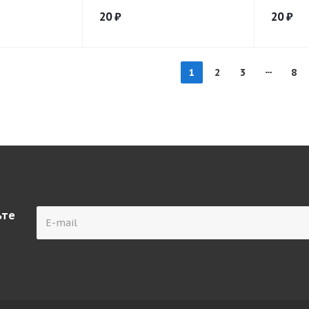
20
₽
20
₽
1
2
3
8
ьте