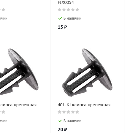
FIX0054
ичии
В наличии
15
₽
клипса крепежная
401-KJ клипса крепежная
ичии
В наличии
20
₽