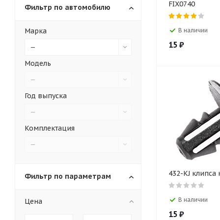
FIX0740
Фильтр по автомобилю
Марка
В наличии
15
₽
—
Модель
—
Год выпуска
—
Комплектация
—
432-KJ клипса
Фильтр по параметрам
В наличии
Цена
15
₽