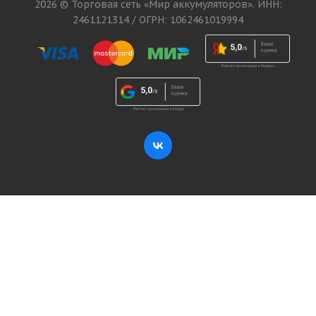
2026 © Торговая сеть «Мир аккумуляторов». ИНН:
2461121314 / ОГРН: 1062461019994