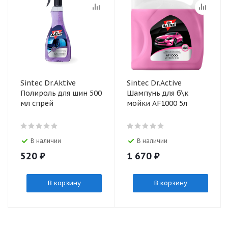
Sintec Dr.Aktive
Sinteс Dr.Active
Полироль для шин 500
Шампунь для б\к
мл спрей
мойки AF1000 5л
В наличии
В наличии
520
₽
1 670
₽
В корзину
В корзину