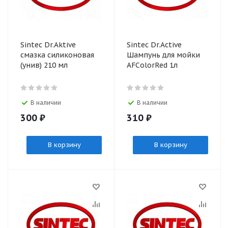
Sintec Dr.Aktive
Sinteс Dr.Active
смазка силиконовая
Шампунь для мойки
(унив) 210 мл
AFColorRed 1л
В наличии
В наличии
300
₽
310
₽
В корзину
В корзину