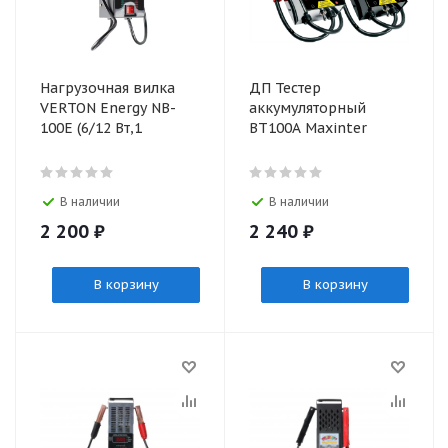
Нагрузочная вилка
ДП Тестер
VERTON Energy NB-
аккумуляторный
100Е (6/12 Вт,1
BT100А Maxinter
В наличии
В наличии
2 200
₽
2 240
₽
В корзину
В корзину