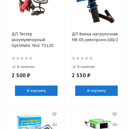
ДП Тестер
ДП Вилка нагрузочная
аккумуляторный
НВ-03,электронн,100/200А,
OptiMate Test TS120
В наличии
В наличии
2 500
₽
2 530
₽
В корзину
В корзину