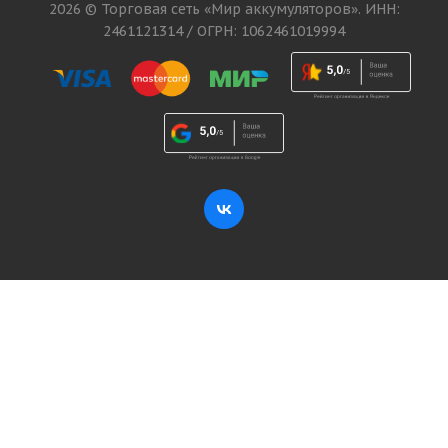
2026 © Торговая сеть «Мир аккумуляторов». ИНН:
2461121314 / ОГРН: 1062461019994