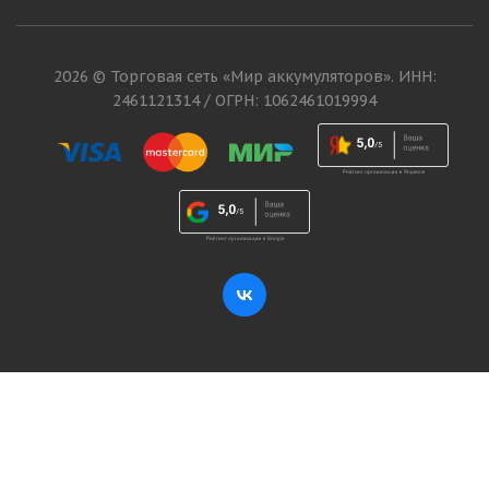
2026 © Торговая сеть «Мир аккумуляторов». ИНН:
2461121314 / ОГРН: 1062461019994