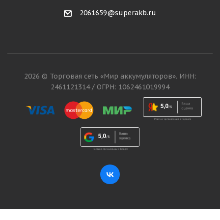
2061659@superakb.ru
2026 © Торговая сеть «Мир аккумуляторов». ИНН:
2461121314 / ОГРН: 1062461019994