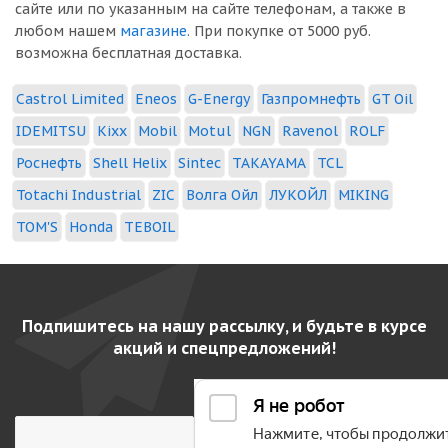
сайте или по указанным на сайте телефонам, а также в
любом нашем
магазине
. При покупке от 5000 руб.
возможна бесплатная доставка.
Castrol Limited
Eneos
G-Energy
Газпромнефть
GT Oil
IDEMITSU
Kixx
Mobil
Motul
NGN
Ravenol
ROLF
Роснефть
Shell Helix
Sintec
TAKAYAMA
TCL
Totachi Industrial
ZIC
Волга Ойл
ЛУКОЙЛ
MIKING
TOM'S
Honda
TEBOIL
Подпишитесь на нашу рассылку, и будьте в курсе
акций и спецпредложений!