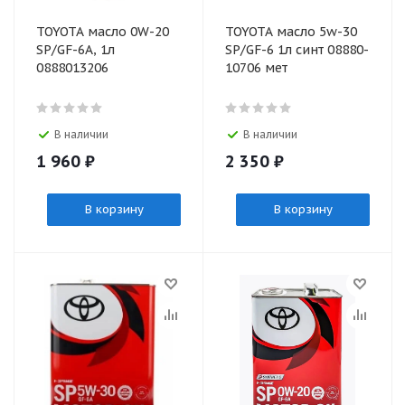
TOYOTA масло 0W-20
TOYOTA масло 5w-30
SP/GF-6A, 1л
SP/GF-6 1л синт 08880-
0888013206
10706 мет
В наличии
В наличии
1 960
₽
2 350
₽
В корзину
В корзину