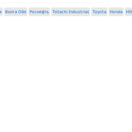
x
Волга Ойл
Роснефть
Totachi Industrial
Toyota
Honda
MI