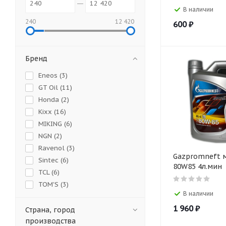
В наличии
240
12 420
600
₽
Бренд
Eneos (
3
)
GT Oil (
11
)
Honda (
2
)
Kixx (
16
)
MIKING (
6
)
NGN (
2
)
Ravenol (
3
)
Gazpromneft м
Sintec (
6
)
80W85 4л.мин
TCL (
6
)
TOM'S (
3
)
В наличии
Totachi Industrial (
19
)
1 960
₽
Toyota (
4
)
Страна, город
производства
Волга Ойл (
6
)