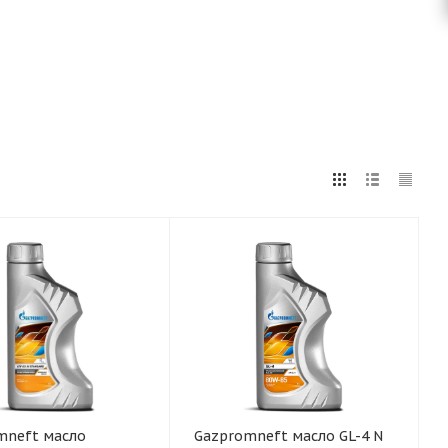
mneft масло
Gazpromneft масло GL-4 N