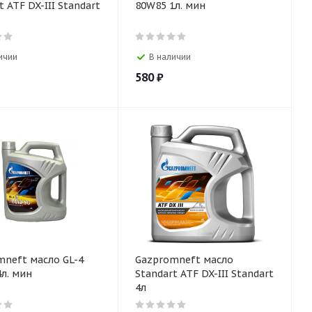
ndart
80W85 1л. мин
ичии
В наличии
580
₽
mneft масло GL-4
Gazpromneft масло
л. мин
Standart ATF DX-III Standart
4л