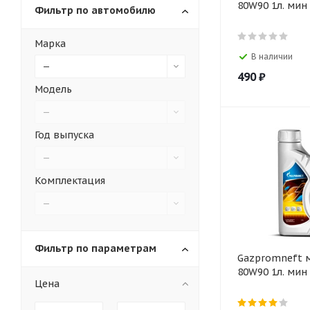
80W90 1л. мин
Фильтр по автомобилю
Марка
В наличии
—
490
₽
Модель
—
Год выпуска
—
Комплектация
—
Фильтр по параметрам
Gazpromneft м
80W90 1л. мин
Цена