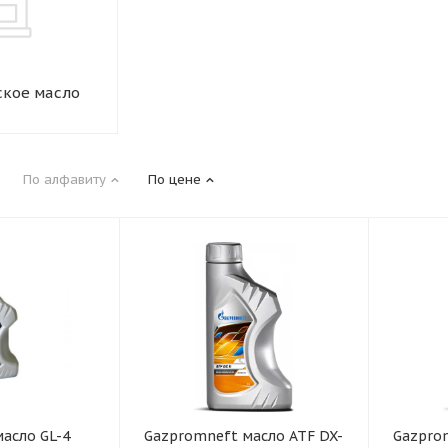
ское масло
По алфавиту
По цене
асло GL-4
Gazpromneft масло ATF DX-
Gazpro