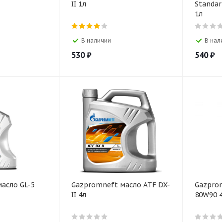
II 1л
Standart ATF DX-III Sta
1л
В наличии
В нал
530
₽
540
₽
асло GL-5
Gazpromneft масло ATF DX-
Gazpro
II 4л
80W90 4