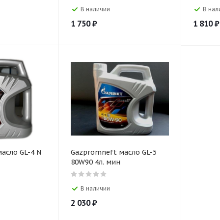
В наличии
В нал
1 750
₽
1 810
₽
асло GL-4 N
Gazpromneft масло GL-5
80W90 4л. мин
В наличии
2 030
₽