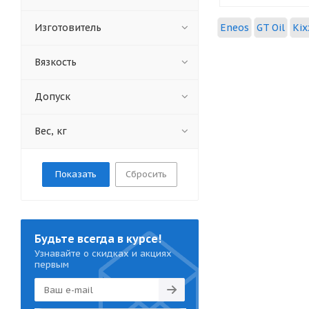
Газпромнефть (
10
)
Роснефть (
2
)
Изготовитель
Eneos
GT Oil
Kix
Вязкость
Допуск
Вес, кг
Сбросить
Будьте всегда в курсе!
Узнавайте о скидках и акциях
первым