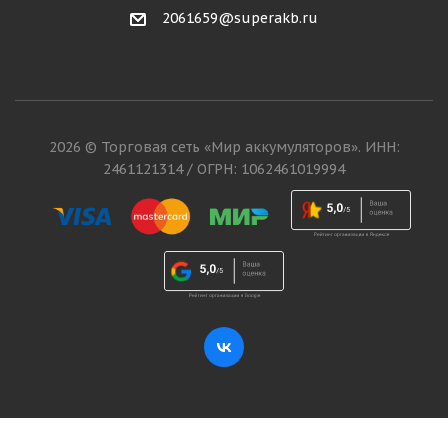
2061659@superakb.ru
2026 © Торговая сеть «Мир аккумуляторов». ИНН:
2461121314 / ОГРН: 1062461019994