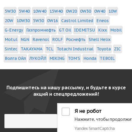
5W30
5W40
10W40
15W40
0W20
0W30
0W40
10W
20W
10W30
5W50
0W16
Castrol Limited
Eneos
G-Energy
Газпромнефть
GT Oil
IDEMITSU
Kixx
Mobil
Motul
NGN
Ravenol
ROLF
Роснефть
Shell Helix
Sintec
TAKAYAMA
TCL
Totachi Industrial
Toyota
ZIC
Волга Ойл
ЛУКОЙЛ
MIKING
TOM'S
Honda
TEBOIL
Подпишитесь на нашу рассылку, и будьте в курсе
акций и спецпредложений!