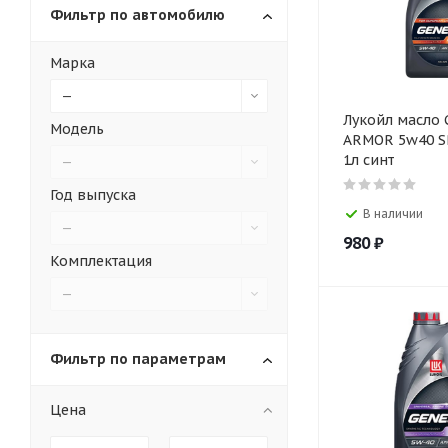
Фильтр по автомобилю
Марка
—
Лукойл масло
Модель
ARMOR 5w40 S
1л синт
—
Год выпуска
В наличии
—
980
₽
Комплектация
—
Фильтр по параметрам
Цена