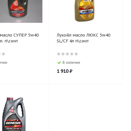
 масло СУПЕР 5w40
Лукойл масло ЛЮКС 5w40
л. п\синт
SL/CF 4л п\синт
ичии
В наличии
1 910
₽