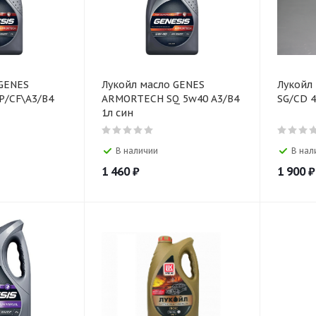
 GENES
Лукойл масло GENES
Лукойл
P/CF\A3/B4
ARMORTECH SQ 5w40 А3/В4
SG/CD 4
1л син
В наличии
В нал
1 460
₽
1 900
₽