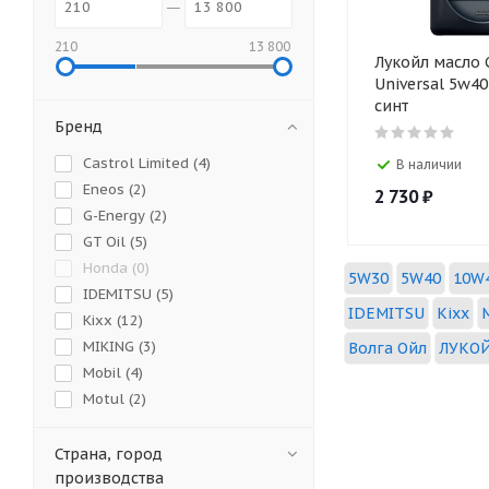
210
13 800
Лукойл масло
Universal 5w40
синт
Бренд
Castrol Limited (
4
)
В наличии
Eneos (
2
)
2 730
₽
G-Energy (
2
)
GT Oil (
5
)
Honda (
0
)
5W30
5W40
10W
IDEMITSU (
5
)
IDEMITSU
Kixx
Kixx (
12
)
MIKING (
3
)
Волга Ойл
ЛУКО
Mobil (
4
)
Motul (
2
)
NGN (
6
)
Ravenol (
4
)
Страна, город
производства
ROLF (
8
)