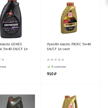
 масло GENES
Лукойл масло ЛЮКС 5w40
al 5w40 SN/CF 1л
SN/CF 1л синт
ичии
В наличии
910
₽