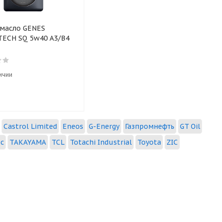
 масло GENES
ECH SQ 5w40 А3/В4
ичии
Castrol Limited
Eneos
G-Energy
Газпромнефть
GT Oil
ec
TAKAYAMA
TCL
Totachi Industrial
Toyota
ZIC