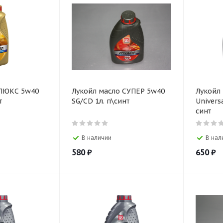
 ЛЮКС 5w40
Лукойл масло СУПЕР 5w40
Лукойл
т
SG/CD 1л. п\синт
Univers
синт
В наличии
В нал
580
₽
650
₽