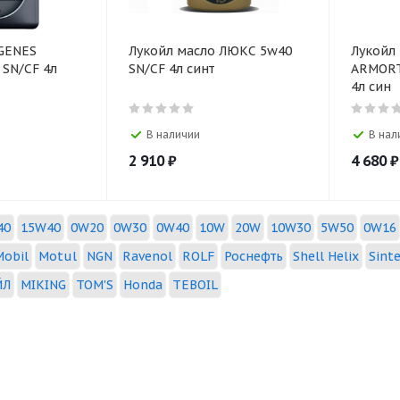
 GENES
Лукойл масло ЛЮКС 5w40
Лукойл
 SN/CF 4л
SN/CF 4л синт
ARMORT
4л син
В наличии
В нал
2 910
₽
4 680
₽
40
15W40
0W20
0W30
0W40
10W
20W
10W30
5W50
0W16
Mobil
Motul
NGN
Ravenol
ROLF
Роснефть
Shell Helix
Sint
ЙЛ
MIKING
TOM'S
Honda
TEBOIL