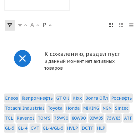
К сожалению, раздел пуст
В данный момент нет активных
товаров
Eneos
Газпромнефть
GT Oil
Kixx
Волга Ойл
Роснефть
Totachi Industrial
Toyota
Honda
MIKING
NGN
Sintec
TCL
Ravenol
TOM'S
75W90
80W90
80W85
75W85
ATF
GL-5
GL-4
CVT
GL-4/GL-5
HVLP
DCTF
HLP