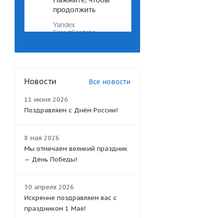
YTX20СH-BS (
1
)
YTX30L, YTX30L-BS, YB30L-B
(
2
)
YTX5L-BS,YT5L-BS,YTZ7S (
1
)
YTX7L-BS (
1
)
YTX9-BS, YTX9 (
2
)
YTZ10S (
2
)
Новости
Все новости
YTZ12S, YTZ14S (
2
)
YTZ7S (
1
)
11 июня 2026
Тип А (
13
)
Поздравляем с Днём России!
Тип В (
31
)
Тип С (
15
)
8 мая 2026
Мы отмечаем великий праздник
— День Победы!
30 апреля 2026
Искренне поздравляем вас с
праздником 1 Мая!