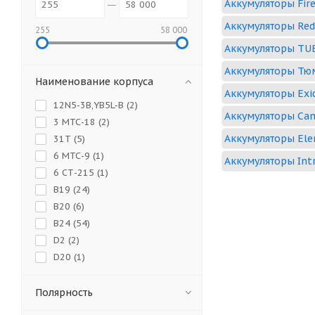
Аккумуляторы Fire
Аккумуляторы Red
255
58 000
Аккумуляторы TU
Аккумуляторы Тю
Наименование корпуса
Аккумуляторы Exi
12N5-3B,YB5L-B (
2
)
Аккумуляторы Cam
3 МТС-18 (
2
)
Аккумуляторы El
31Т (
5
)
6 МТС-9 (
1
)
Аккумуляторы Int
6 СТ-215 (
1
)
B19 (
24
)
B20 (
6
)
B24 (
54
)
D2 (
2
)
D20 (
1
)
D23 (
52
)
D26 (
75
)
Полярность
D31 (
64
)