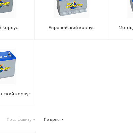
й корпус
Европейский корпус
Мотоц
нский корпус
По алфавиту
По цене