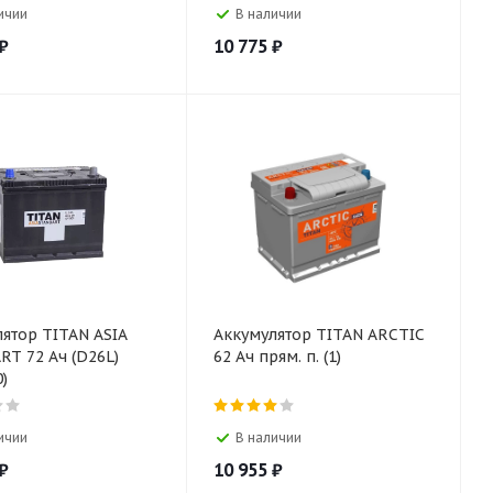
ичии
В наличии
₽
10 775
₽
ятор TITAN ASIA
Аккумулятор TITAN ARCTIC
72 Ач (D26L)
62 Aч прям. п. (1)
0)
ичии
В наличии
₽
10 955
₽