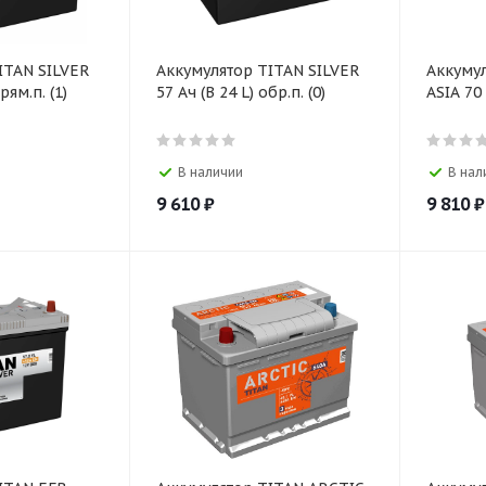
ITAN SILVER
Аккумулятор TITAN SILVER
Аккумул
рям.п. (1)
57 Ач (B 24 L) обр.п. (0)
ASIA 70 
В наличии
В нал
9 610
₽
9 810
₽