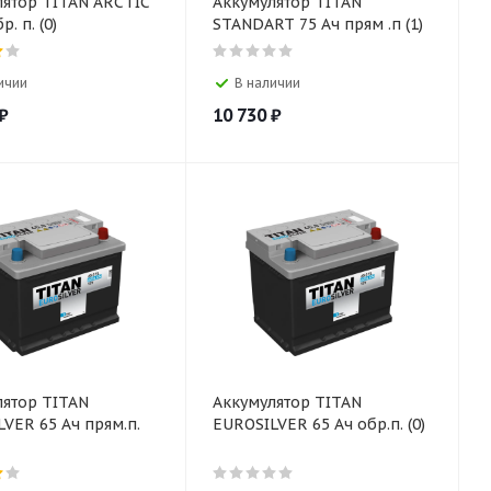
лятор TITAN ARCTIC
Аккумулятор TITAN
р. п. (0)
STANDART 75 Ач прям .п (1)
ичии
В наличии
₽
10 730
₽
лятор TITAN
Аккумулятор TITAN
VER 65 Ач прям.п.
EUROSILVER 65 Ач обр.п. (0)