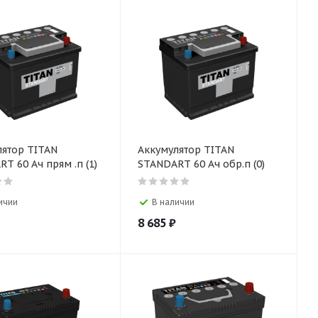
лятор TITAN
Аккумулятор TITAN
T 60 Ач прям .п (1)
STANDART 60 Ач обр.п (0)
ичии
В наличии
8 685
₽