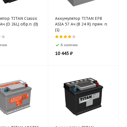
ятор TITAN Classic
Аккумулятор TITAN EFB
Ач (D 26L) обр.п. (0)
ASIA 57 Ач (B 24 R) прям. п.
(1)
ичии
В наличии
10 445
₽