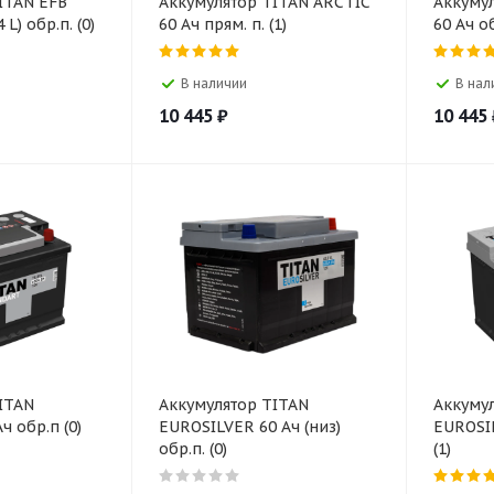
ITAN EFB
Аккумулятор TITAN ARCTIC
Аккуму
 L) обр.п. (0)
60 Aч прям. п. (1)
60 Aч об
В наличии
В нал
10 445
₽
10 445
ITAN
Аккумулятор TITAN
Аккуму
 обр.п (0)
EUROSILVER 60 Ач (низ)
EUROSIL
обр.п. (0)
(1)