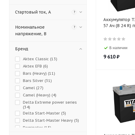
Стартовый ток, А
?
Аккумулятор T
57 Ач (B 24 R) п
Номинальное
?
напряжение, В
В наличии
Бренд
9 610
₽
Aktex Classic (
13
)
Aktex EFB (
6
)
Bars (Heavy) (
11
)
Bars Silver (
31
)
Camel (
27
)
Camel (Heavy) (
4
)
Delta Extreme power series
(
34
)
Delta Start-Master (
5
)
Delta Start-Master Heavy (
5
)
Dominator (
15
)
Elemet (
8
)