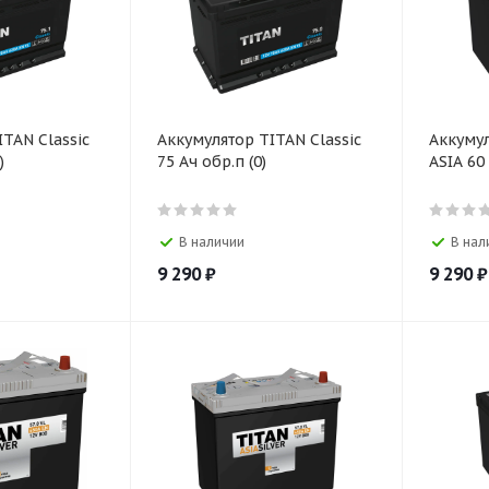
TAN Classic
Аккумулятор TITAN Classic
Аккумул
)
75 Ач обр.п (0)
ASIA 60 
В наличии
В нал
9 290
₽
9 290
₽