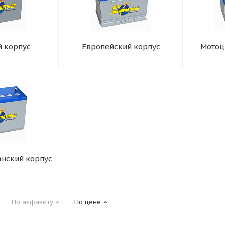
й корпус
Европейский корпус
Мотоц
нский корпус
По алфавиту
По цене