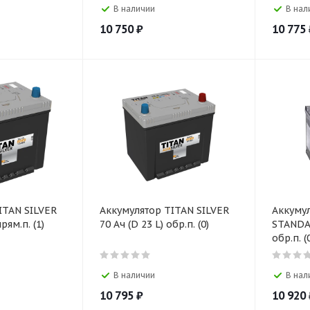
В наличии
В нал
10 750
₽
10 775
ITAN SILVER
Аккумулятор TITAN SILVER
Аккумул
рям.п. (1)
70 Ач (D 23 L) обр.п. (0)
STANDART 
обр.п. (
В наличии
В нал
10 795
₽
10 920