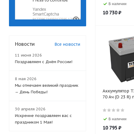
TITAN (Heavy) (
4
)
В наличии
Topla (
10
)
10 730
₽
Toyoko (
10
)
TUBOR (
10
)
TUBOR (Heavy) (
1
)
Unikum (
3
)
Новости
Все новости
Акция, АКБ со скидкой (
250
)
ЗВЕРЬ (
35
)
11 июня 2026
Русская звезда (
6
)
Поздравляем с Днём России!
Тюменский аккумуляторный
завод (
36
)
8 мая 2026
Мы отмечаем великий праздник
Аккумулятор T
— День Победы!
70 Ач (D 23 R) п
30 апреля 2026
Искренне поздравляем вас с
В наличии
праздником 1 Мая!
10 795
₽