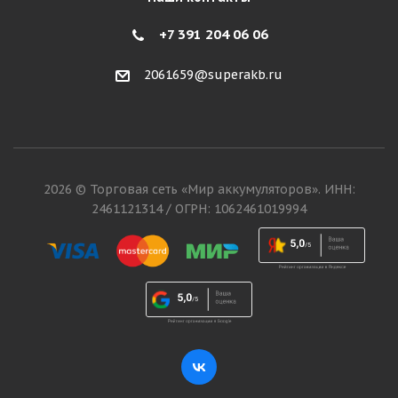
+7 391 204 06 06
2061659@superakb.ru
2026 © Торговая сеть «Мир аккумуляторов». ИНН:
2461121314 / ОГРН: 1062461019994