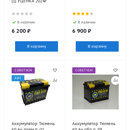
(1) УЦЕНКА 2024г
В наличии
В наличии
6 200
₽
6 900
₽
В корзину
В корзину
СОВЕТУЕМ
СОВЕТУЕМ
ХИТ
Аккумулятор Тюмень
Аккумулятор Тюмень
60 Ач прям.п. (1)
60 Ач обр.п. (0)