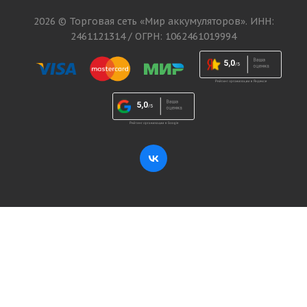
2026 © Торговая сеть «Мир аккумуляторов». ИНН:
2461121314 / ОГРН: 1062461019994