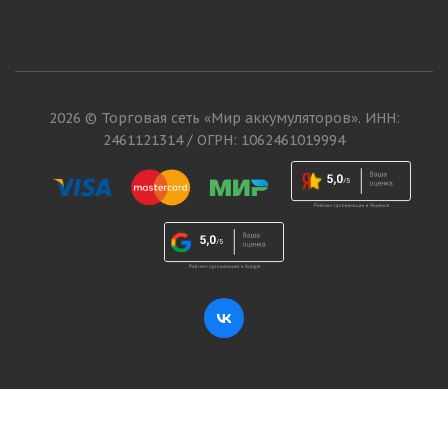
2026 © Торговая сеть «Мир аккумуляторов». ИНН:
2461121314 / ОГРН: 1062461019994