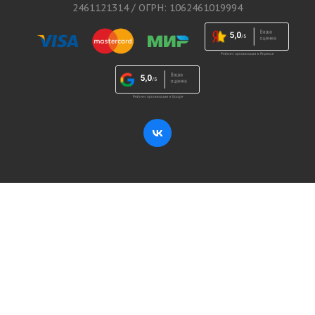
2461121314 / ОГРН: 1062461019994