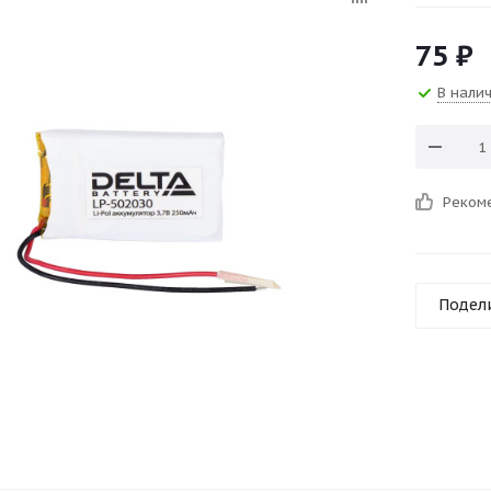
75
₽
В нали
Реком
Подел