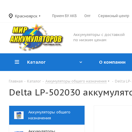
Красноярск
Прием БУ АКБ
Опт
Сервисный центр
Аккумуляторы с доставкой
по низким ценам
Каталог
О компании
Главная
-
Каталог
-
Аккумуляторы общего назначения
-
Delta LP-
Delta LP-502030 аккумулято
Аккумуляторы общего
назначения
Аккумуляторы