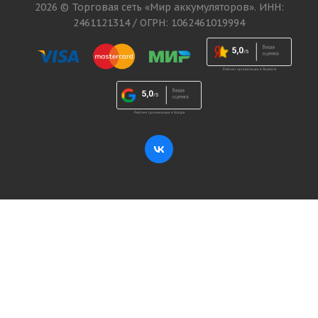
2026 © Торговая сеть «Мир аккумуляторов». ИНН:
2461121314 / ОГРН: 1062461019994