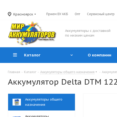
Красноярск
Прием БУ АКБ
Опт
Сервисный центр
Аккумуляторы с доставкой
по низким ценам
Каталог
О компании
Главная
-
Каталог
-
Аккумуляторы общего назначения
-
Аккумулят
Аккумулятор Delta DTM 1226
Аккумуляторы общего
назначения
Аккумуляторы