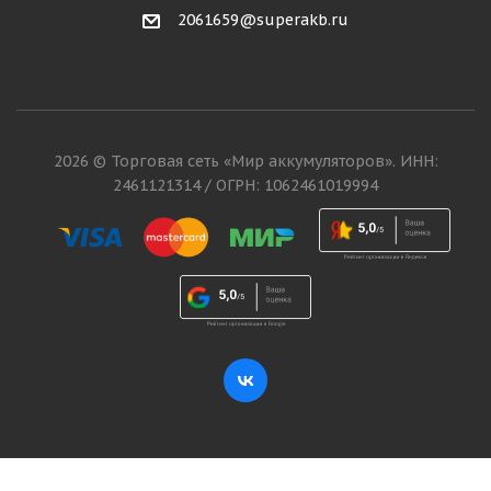
2061659@superakb.ru
2026 © Торговая сеть «Мир аккумуляторов». ИНН:
2461121314 / ОГРН: 1062461019994