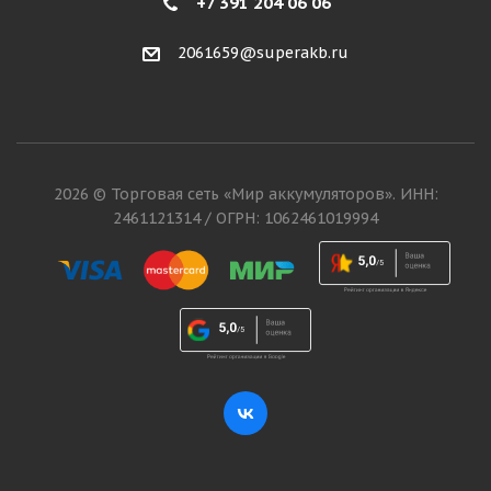
+7 391 204 06 06
2061659@superakb.ru
2026 © Торговая сеть «Мир аккумуляторов». ИНН:
2461121314 / ОГРН: 1062461019994