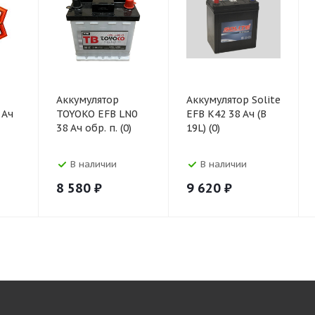
Аккумулятор
Аккумулятор Solite
 Ач
TOYOKO EFB LN0
EFB K42 38 Ач (B
38 Ач обр. п. (0)
19L) (0)
В наличии
В наличии
8 580
₽
9 620
₽