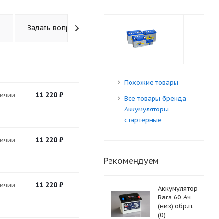
ы
Задать вопрос
Похожие товары
11 220
₽
личии
Все товары бренда
Аккумуляторы
стартерные
11 220
₽
личии
Рекомендуем
11 220
₽
личии
Аккумулятор
Bars 60 Ач
(низ) обр.п.
(0)