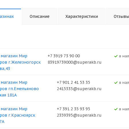
азинах
Описание
Характеристики
Отзыв
 магазин Мир
+7 3919 73 90 00
В на
ров г.Железногорск
83919739000@superakb.ru
ва,43
 магазин Мир
+7 901 2 41 53 35
В на
ров гп.Емельяново
2415335@superakb.ru
кая 181А
 магазин Мир
+7 391 2 35 93 95
В на
ров г.Красноярск
2359395@superakb.ru
37А