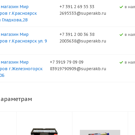
 магазин Мир
+7 391 2 69 55 33
В на
ров г.Красноярск
2695533@superakb.ru
я Гладкова,2В
 магазин Мир
+7 391 2 00 36 38
В на
ров г.Красноярск ул. 9
2003638@superakb.ru
 магазин Мир
+7 3919 79 09 09
В на
ров г.Железногорск
83919790909@superakb.ru
0Б
параметрам