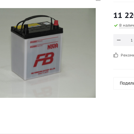
11 22
В нали
Реком
Подел