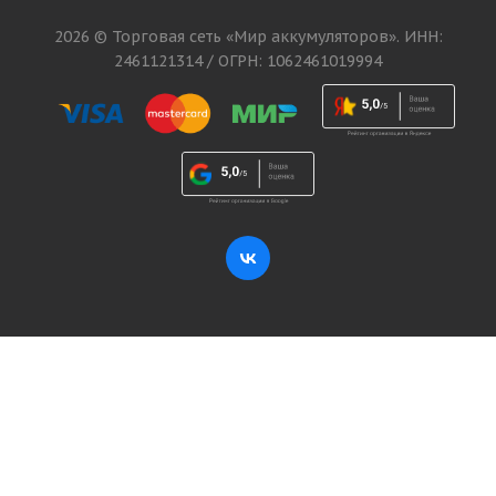
2026 © Торговая сеть «Мир аккумуляторов». ИНН:
2461121314 / ОГРН: 1062461019994