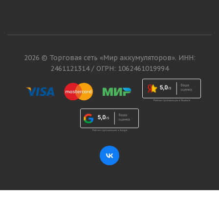
2026 © Торговая сеть «Мир аккумуляторов». ИНН:
2461121314 / ОГРН: 1062461019994