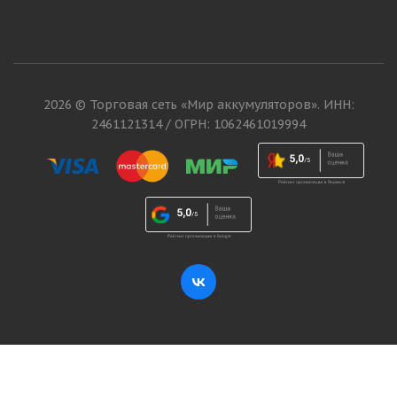
2026 © Торговая сеть «Мир аккумуляторов». ИНН:
2461121314 / ОГРН: 1062461019994