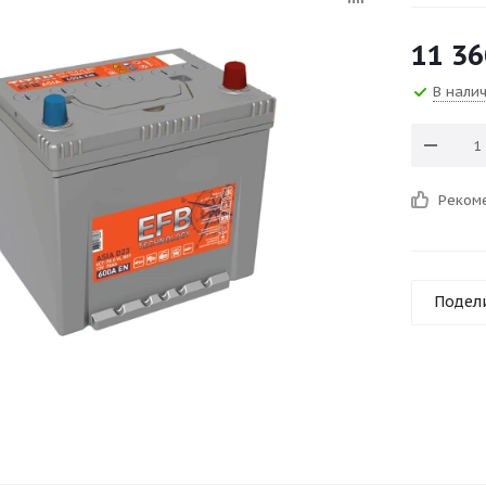
11 36
В нали
Реком
Подел