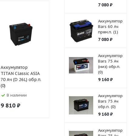
7 080
₽
Аккумулятор
Bars 60 Ач
прям.п. (1)
7 080
₽
Аккумулятор
Bars 75 Ач
(низ) обр.п.
Аккумулятор
Аккумулятор Solite
Аккумулято
(0)
TITAN Classic ASIA
SUPER 70 Ач (85 D
SUPER 70 А
70 Ач (D 26L) обр.п.
23 L) (0)
9 160
₽
23 L) с бу
(0)
(0)
В наличии
В наличии
В налич
Аккумулятор
Bars 75 Ач
9 810
₽
10 720
₽
10 720
₽
обр.п. (0)
9 160
₽
Аккумулятор
Bars 75 Ач