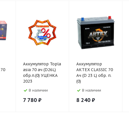
Аккумулятор Topla
Аккумулятор
 70
asia 70 ач (D26L)
АКТЕХ CLASSIC 70
обр.п.(0) УЦЕНКА
Ач (D 23 L) обр. п.
2023
(0)
В наличии
В наличии
7 780
₽
8 240
₽