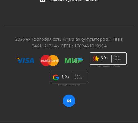
2026 © Торговая сеть «Мир аккумуляторов». ИНН:
2461121314 / ОГРН: 1062461019994