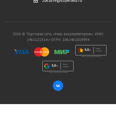
2061659@superakb.ru
2026 © Торговая сеть «Мир аккумуляторов». ИНН:
2461121314 / ОГРН: 1062461019994