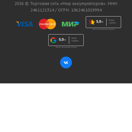
2026 © Торговая сеть «Мир аккумуляторов». ИНН:
2461121314 / ОГРН: 1062461019994