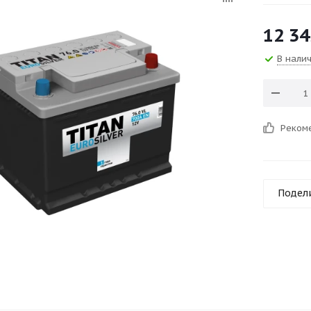
12 34
В нали
Реком
Подел