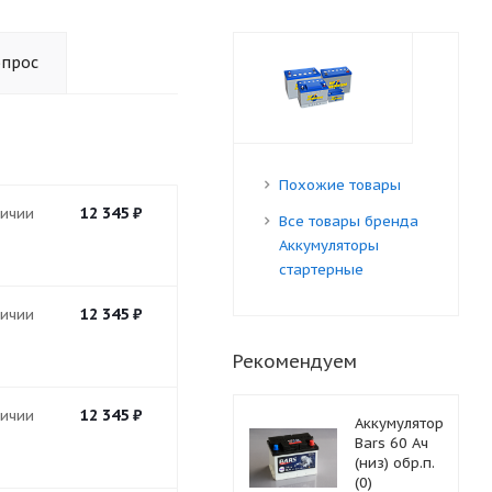
опрос
Похожие товары
12 345
₽
личии
Все товары бренда
Аккумуляторы
стартерные
12 345
₽
личии
Рекомендуем
12 345
₽
личии
Аккумулятор
Bars 60 Ач
(низ) обр.п.
(0)