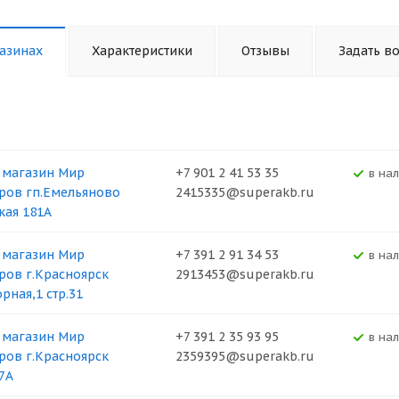
азинах
Характеристики
Отзывы
Задать в
 магазин Мир
+7 901 2 41 53 35
В на
ров гп.Емельяново
2415335@superakb.ru
кая 181А
 магазин Мир
+7 391 2 91 34 53
В на
ров г.Красноярск
2913453@superakb.ru
рная,1 стр.31
 магазин Мир
+7 391 2 35 93 95
В на
ров г.Красноярск
2359395@superakb.ru
37А