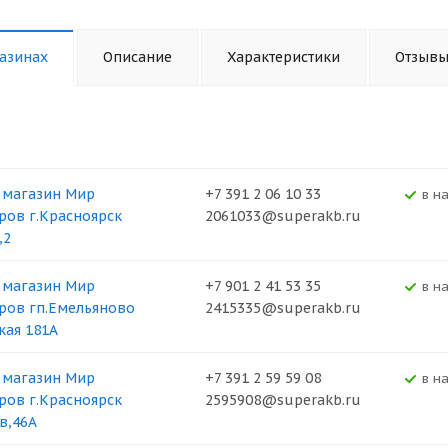
азинах
Описание
Характеристики
Отзыв
 магазин Мир
+7 391 2 06 10 33
В н
ров г.Красноярск
2061033@superakb.ru
,2
 магазин Мир
+7 901 2 41 53 35
В н
ров гп.Емельяново
2415335@superakb.ru
кая 181А
 магазин Мир
+7 391 2 59 59 08
В н
ров г.Красноярск
2595908@superakb.ru
в,46А