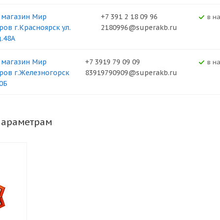
 магазин Мир
+7 391 2 18 09 96
В н
ров г.Красноярск ул.
2180996@superakb.ru
д.48А
 магазин Мир
+7 3919 79 09 09
В н
ров г.Железногорск
83919790909@superakb.ru
0Б
параметрам