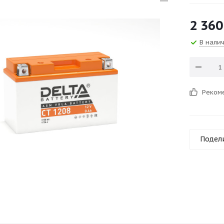
2 360
В нали
Реком
Подел