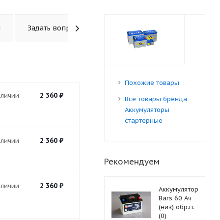
ы
Задать вопрос
Похожие товары
2 360
₽
аличии
Все товары бренда
Аккумуляторы
стартерные
2 360
₽
аличии
Рекомендуем
2 360
₽
аличии
Аккумулятор
Bars 60 Ач
(низ) обр.п.
(0)