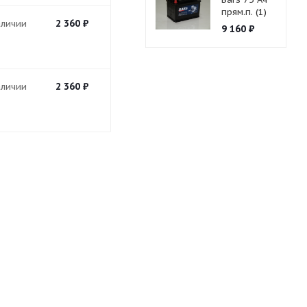
прям.п. (1)
2 360
₽
аличии
9 160
₽
2 360
₽
аличии