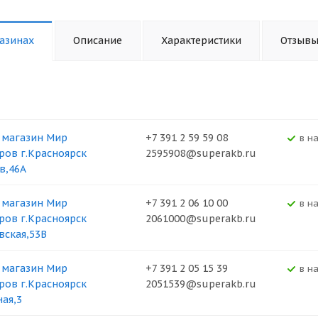
азинах
Описание
Характеристики
Отзыв
 магазин Мир
+7 391 2 59 59 08
В н
ров г.Красноярск
2595908@superakb.ru
в,46А
 магазин Мир
+7 391 2 06 10 00
В н
ров г.Красноярск
2061000@superakb.ru
вская,53В
 магазин Мир
+7 391 2 05 15 39
В н
ров г.Красноярск
2051539@superakb.ru
ная,3