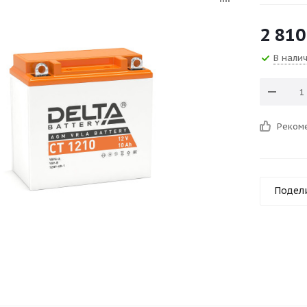
2 810
В нали
Реком
Подел