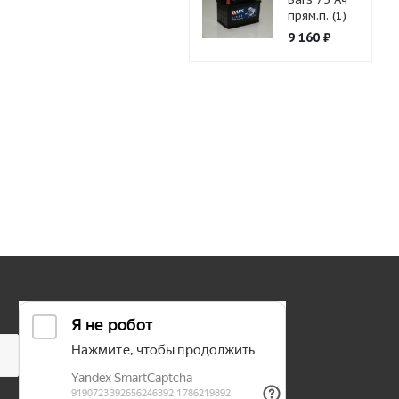
прям.п. (1)
9 160
₽