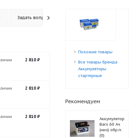
ы
Задать вопрос
Похожие товары
2 810
₽
аличии
Все товары бренда
Аккумуляторы
стартерные
2 810
₽
аличии
Рекомендуем
2 810
₽
аличии
Аккумулятор
Bars 60 Ач
(низ) обр.п.
(0)