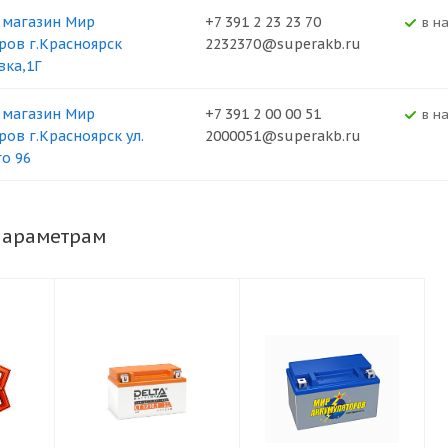
 магазин Мир
+7 391 2 23 23 70
В н
ров г.Красноярск
2232370@superakb.ru
вка,1Г
 магазин Мир
+7 391 2 00 00 51
В н
ров г.Красноярск ул.
2000051@superakb.ru
о 96
параметрам