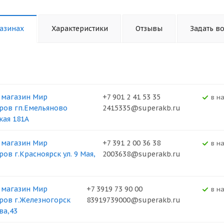
азинах
Характеристики
Отзывы
Задать в
 магазин Мир
+7 901 2 41 53 35
В н
ров гп.Емельяново
2415335@superakb.ru
кая 181А
 магазин Мир
+7 391 2 00 36 38
В н
ов г.Красноярск ул. 9 Мая,
2003638@superakb.ru
 магазин Мир
+7 3919 73 90 00
В н
ров г.Железногорск
83919739000@superakb.ru
ва,43