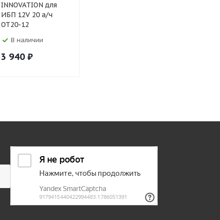
INNOVATION для
Ач обр. п. (0)
Ач
ИБП 12V 20 а/ч
УЦЕНКА
ОТ20-12
В наличии
В наличии
В налич
3 940
₽
5 050
₽
5 580
₽