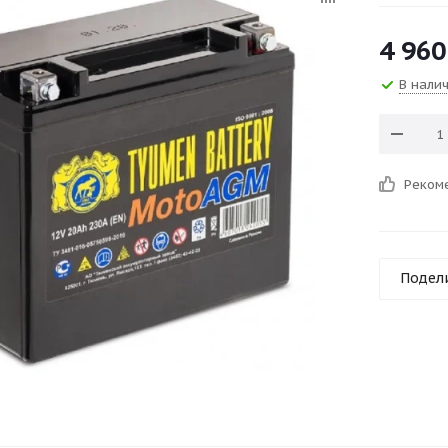
4 960
В нали
Реком
Подел