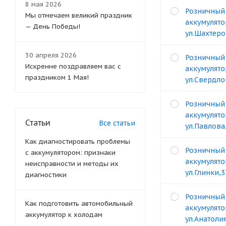
8 мая 2026
Розничный
Мы отмечаем великий праздник
аккумулято
— День Победы!
ул.Шахтеро
30 апреля 2026
Розничный
Искренне поздравляем вас с
аккумулято
праздником 1 Мая!
ул.Свердло
Розничный
аккумулято
Статьи
Все статьи
ул.Павлова
Как диагностировать проблемы
Розничный
с аккумулятором: признаки
аккумулято
неисправности и методы их
ул.Глинки,
диагностики
Розничный
Как подготовить автомобильный
аккумулято
аккумулятор к холодам
ул.Анатоли