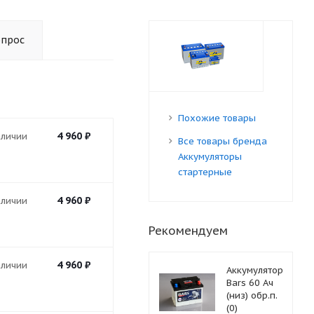
опрос
Похожие товары
4 960
₽
аличии
Все товары бренда
Аккумуляторы
стартерные
4 960
₽
аличии
Рекомендуем
4 960
₽
аличии
Аккумулятор
Bars 60 Ач
(низ) обр.п.
(0)