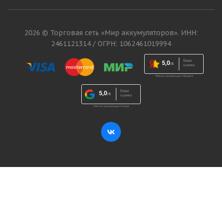
2026 © Торговая сеть «Мир аккумуляторов». ИНН:
2461121314 / ОГРН: 1062461019994