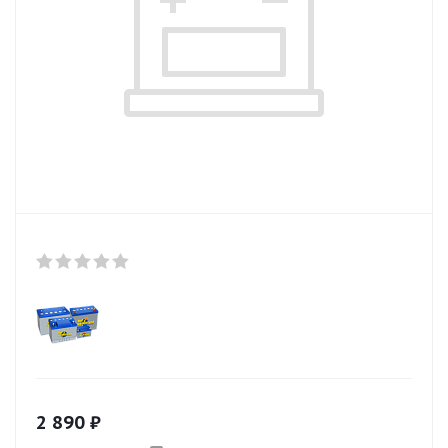
2 890
₽