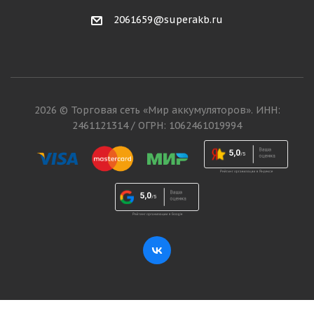
2061659@superakb.ru
2026 © Торговая сеть «Мир аккумуляторов». ИНН:
2461121314 / ОГРН: 1062461019994