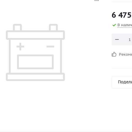
6 475
В нали
Реком
Подел