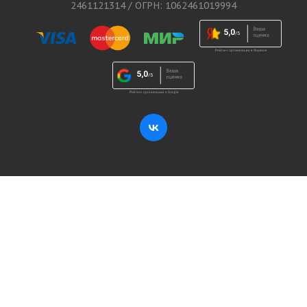
2461121314 / ОГРН: 1062461019994