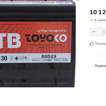
10 12
В нали
Реком
Подел