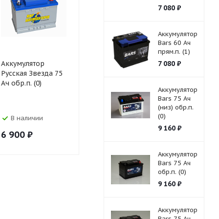
7 080
₽
Аккумулятор
Bars 60 Ач
прям.п. (1)
Аккумулятор
Аккумулятор
7 080
₽
Аккумулят
Русская Звезда 75
Русская Звезда 75
75 Ач прям.
Ач обр.п. (0)
Ач прям.п. (1)
Аккумулятор
Bars 75 Ач
(низ) обр.п.
(0)
В наличии
В наличии
В налич
9 160
₽
6 900
₽
6 900
₽
7 200
₽
Аккумулятор
Bars 75 Ач
обр.п. (0)
9 160
₽
Аккумулятор
Bars 75 Ач