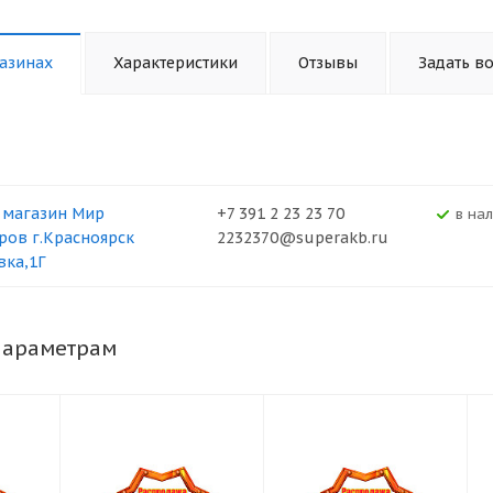
азинах
Характеристики
Отзывы
Задать в
 магазин Мир
+7 391 2 23 23 70
В на
ров г.Красноярск
2232370@superakb.ru
вка,1Г
параметрам