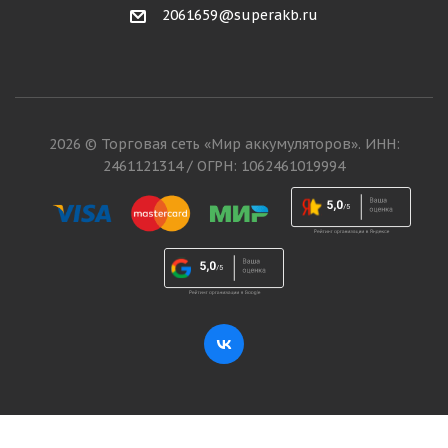
2061659@superakb.ru
2026 © Торговая сеть «Мир аккумуляторов». ИНН:
2461121314 / ОГРН: 1062461019994