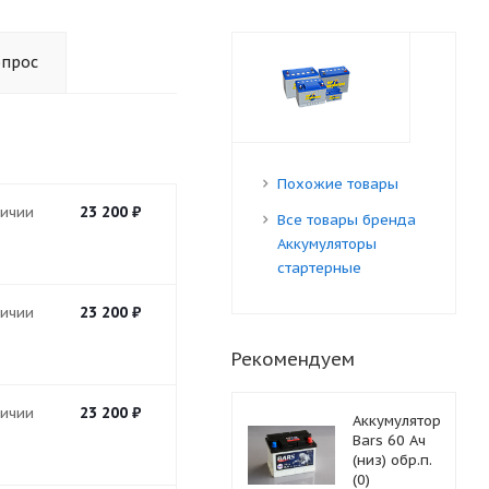
опрос
Похожие товары
23 200
₽
личии
Все товары бренда
Аккумуляторы
стартерные
23 200
₽
личии
Рекомендуем
23 200
₽
личии
Аккумулятор
Bars 60 Ач
(низ) обр.п.
(0)