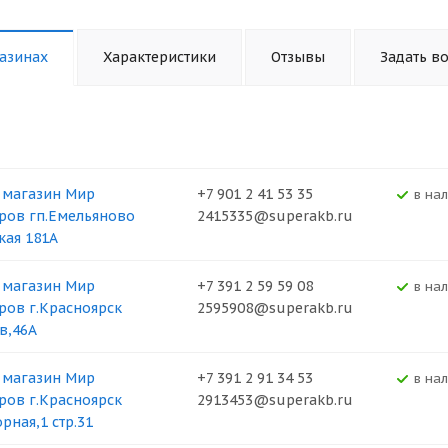
азинах
Характеристики
Отзывы
Задать в
 магазин Мир
+7 901 2 41 53 35
В на
ров гп.Емельяново
2415335@superakb.ru
кая 181А
 магазин Мир
+7 391 2 59 59 08
В на
ров г.Красноярск
2595908@superakb.ru
в,46А
 магазин Мир
+7 391 2 91 34 53
В на
ров г.Красноярск
2913453@superakb.ru
рная,1 стр.31