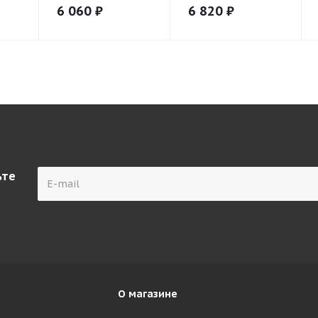
6 060
₽
6 820
₽
ьте
О магазине