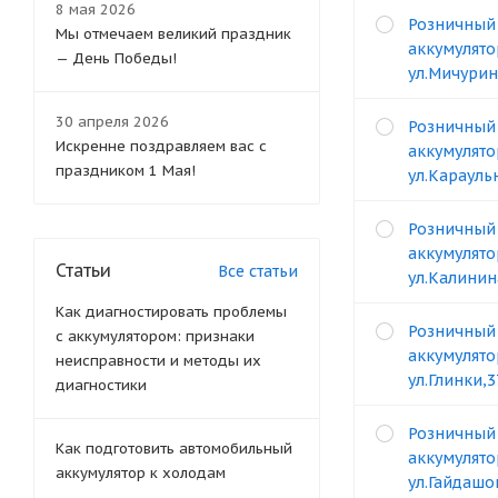
8 мая 2026
Розничный
Мы отмечаем великий праздник
аккумулято
— День Победы!
ул.Мичурин
30 апреля 2026
Розничный
Искренне поздравляем вас с
аккумулято
праздником 1 Мая!
ул.Карауль
Розничный
аккумулято
Статьи
Все статьи
ул.Калинин
Как диагностировать проблемы
Розничный
с аккумулятором: признаки
аккумулято
неисправности и методы их
ул.Глинки,
диагностики
Розничный
Как подготовить автомобильный
аккумулято
аккумулятор к холодам
ул.Гайдашо