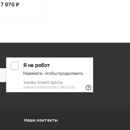
7 070
₽
8 135
₽
8 585
₽
Наши контакты