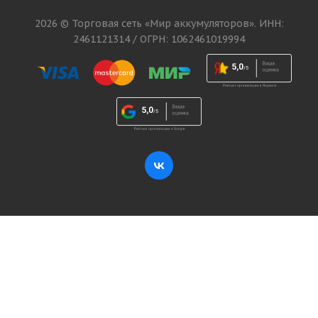
2026 © Торговая сеть «Мир аккумуляторов». ИНН:
2461121314 / ОГРН: 1062461019994